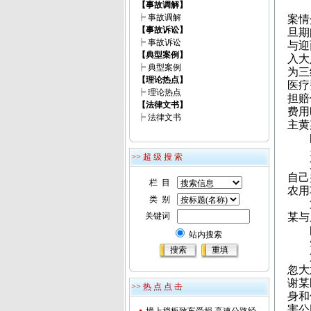
【事故调解】
┝
事故调解
案情
【事故诉讼】
旦期
┝
事故诉讼
与迎
【典型案例】
入大
┝
典型案例
为三
【理论热点】
医疗
┝
理论热点
担赔
【法律文书】
费用
┝
法律文书
主黄
[
关
>> 超 级 搜 索
第一
自己
栏 目
农用
类 别
第二
关键词
某与
[评
站内搜索
笔
第一
忽大
谢某
>> 热 点 点 击
身和
害公