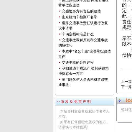
撞上挡板致车受损 高速公路经
的，
营单位应赔偿
定，
交强险多方有责任的赔偿
此，
山东机动车检测厂名录
责任
道路交通事故责任认定行政复
规定
议申请书
第二
车辆定损标准是什么
示不
交通事故调解原则和交通事故
以不
调解技巧
综上
本案中“名义车主”应否承担赔偿
偿协
责任
交通事故的处理过程
孕妇遭遇车祸流产 被判获得精
神抚慰金一万五
车门跌落伤人是否构成道路交
上一篇
通事故
下一篇
【公
>> 版 权 及 免 责 声 明
暂时还
本站资料文章其版权归作者本人
所有。
如果有任何侵犯您版权的地方，
请尽快与本站联系!