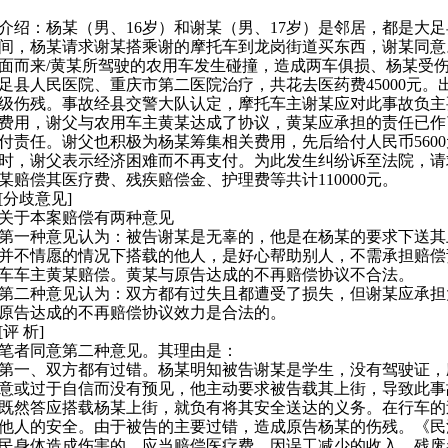
介绍：杨某（男、16岁）和谢某（男、17岁）是邻居，都是大足县
间，杨某请求谢某搭乘谢的摩托车到龙岗街道买东西，谢某同意
面而来/黄某所驾驶的农用车发生碰撞，造成两车俱损、杨某受
足县人民医院、重庆市第二医院治疗，共花去医药费45000元
级伤残。事故经县交警大队认定，摩托车主谢某应对此事故负主
费用，谢父与农用车主黄某达成了协议，黄某应承担的责任已作
付责任。谢父也积极为杨某筹集相关费用，先后给付人民币560
时，谢父表示经济困难而不再支付。为此发生纠纷诉至法院，请
某赔偿其医疗费、残疾赔偿金、护理费等共计110000元。
分歧意见]
于本案赔偿有两种意见
种意见认为：被告谢某是无辜的，他是在杨某的要求下送其
并不情愿的情况下搭载的他人，是好心帮助别人，不需承担赔偿
车车主黄某赔偿。黄某与原告达成的不再赔偿协议不合法。
种意见认为：双方都有过失且都遭受了损失，但谢某应承担
原告达成的不再赔偿协议效力是合法的。
 析]
者同意第二种意见。其理由是：
、双方都有过错。杨某明知被告谢某是学生，没有驾驶证，
意或过于自信而没有预见，他主动要求被告载其上街，导致此事
既然答应搭载杨某上街，就负
有将其安全送达的义务。在行车的
他人的安全。由于被告的主要过错，造成原告杨某的伤残。《民
民身体造成伤害的，应当赔偿医疗费、因误工减少的收入、残废