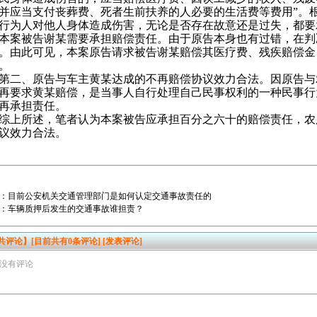
并应当支付丧葬费、死者生前扶养的人必要的生活费等费用”。
行为人对他人身体造成伤害，无论是否存在故意还是过失，都要
本案被告谢某需要承担赔偿责任。由于原告本身也有过错，在判
。由此可见，本案原告请求被告谢某赔偿其医疗费、残疾赔偿金
。
、原告与车主黄某达成的不再赔偿协议效力合法。因原告与
再要求黄某赔偿，是当事人自行处理自己民事权利的一种民事行
再承担责任。
所述，笔者认为本案被告应承担百分之六十的赔偿责任，农
议效力合法。
：
目前公安机关交通管理部门是如何认定交通事故责任的
：
车辆质押后发生的交通事故谁担责？
共评论】[目前共有
0
条评论]
[发表评论]
没有评论