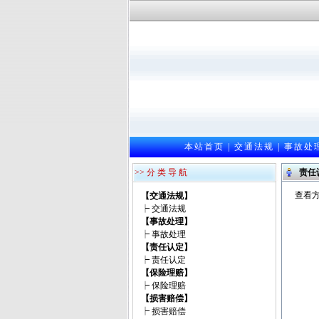
本站首页
|
交通法规
|
事故处
>> 分 类 导 航
责任
查看方
【交通法规】
┝
交通法规
【事故处理】
┝
事故处理
【责任认定】
┝
责任认定
【保险理赔】
┝
保险理赔
【损害赔偿】
┝
损害赔偿