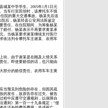
城某中学学生。2005年1月1日元
。当车行至田坝时，该摩托车不慎
伤住院的重大交通事故。杨某先后送
。出院后，杨某经县公安局法医鉴定
要责任。在住院期间，为筹集杨某
了赔付。杨某表示不再要求黄某承
0元。当杨某要求谢某继续支付医疗
求依法判令摩托车主谢某、农用车
上街。由于谢某是在顾及人情关系
责任。即使要赔偿的话，也只能由
大部分的赔偿责任。农用车车主黄
应当预见到危险的存在，但因其疏
故的发生，故原告存在过失。被告
过程中应遵守交通规则，以保障自
法通则》第一百一十九条规定：“侵
者生活补助费等费用；造成死亡