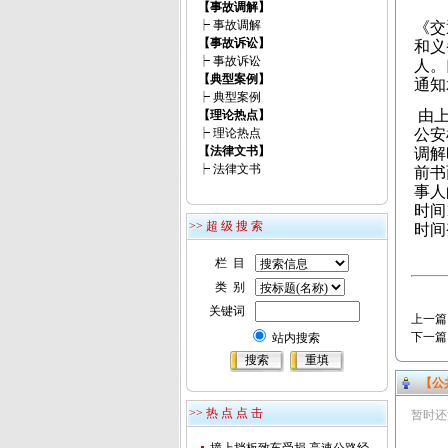
【事故调解】
┝
事故调解
《交
【事故诉讼】
和义
┝
事故诉讼
人。
【典型案例】
通知
┝
典型案例
由上
【理论热点】
┝
理论热点
公安
【法律文书】
调解
┝
法律文书
前书
事人
时间
>> 超 级 搜 索
时间
栏 目
类 别
关键词
上一篇
下一篇
站内搜索
【公
>> 热 点 点 击
暂时还