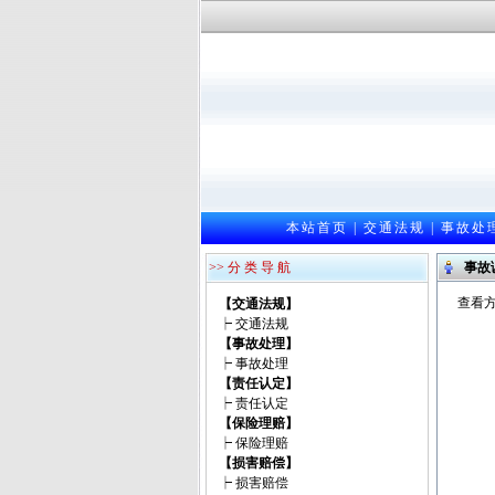
本站首页
|
交通法规
|
事故处
>> 分 类 导 航
事故
查看方
【交通法规】
┝
交通法规
【事故处理】
┝
事故处理
【责任认定】
┝
责任认定
【保险理赔】
┝
保险理赔
【损害赔偿】
┝
损害赔偿