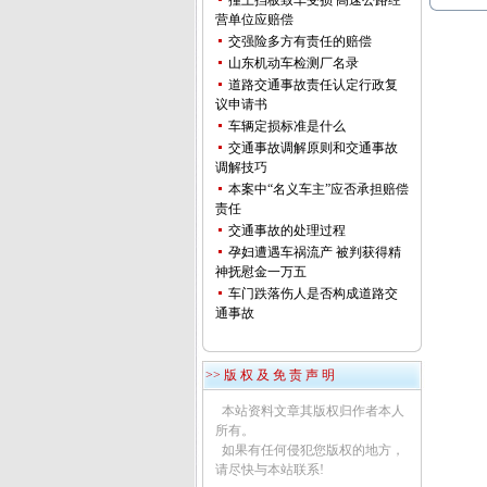
撞上挡板致车受损 高速公路经
营单位应赔偿
交强险多方有责任的赔偿
山东机动车检测厂名录
道路交通事故责任认定行政复
议申请书
车辆定损标准是什么
交通事故调解原则和交通事故
调解技巧
本案中“名义车主”应否承担赔偿
责任
交通事故的处理过程
孕妇遭遇车祸流产 被判获得精
神抚慰金一万五
车门跌落伤人是否构成道路交
通事故
>> 版 权 及 免 责 声 明
本站资料文章其版权归作者本人
所有。
如果有任何侵犯您版权的地方，
请尽快与本站联系!