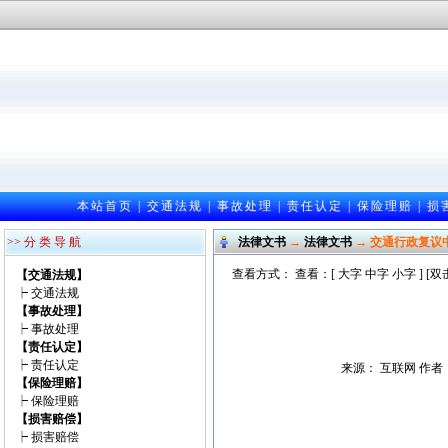
本站首页
|
交通法规
|
事故处理
|
责任认定
|
保险理赔
|
损
>> 分 类 导 航
法律文书
→
法律文书
→ 交通行政复议
查看方式： 查看：[
大字
中字
小字
] [
【交通法规】
┝
交通法规
【事故处理】
┝
事故处理
【责任认定】
┝
责任认定
来源： 互联网 作者：匿
【保险理赔】
┝
保险理赔
【损害赔偿】
┝
损害赔偿