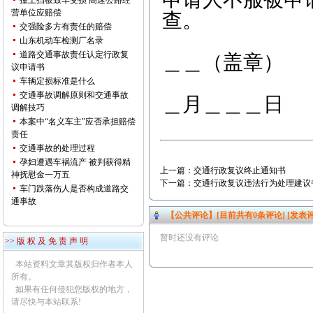
撞上挡板致车受损 高速公路经
营单位应赔偿
查。
交强险多方有责任的赔偿
复
山东机动车检测厂名录
道路交通事故责任认定行政复
＿＿（盖章）
议申请书
＿
车辆定损标准是什么
交通事故调解原则和交通事故
＿月＿＿＿日
调解技巧
本案中“名义车主”应否承担赔偿
责任
交通事故的处理过程
孕妇遭遇车祸流产 被判获得精
上一篇：
交通行政复议终止通知书
神抚慰金一万五
下一篇：
交通行政复议违法行为处理建议
车门跌落伤人是否构成道路交
通事故
【公共评论】[目前共有
0
条评论]
[发表评
暂时还没有评论
>> 版 权 及 免 责 声 明
本站资料文章其版权归作者本人
所有。
如果有任何侵犯您版权的地方，
请尽快与本站联系!