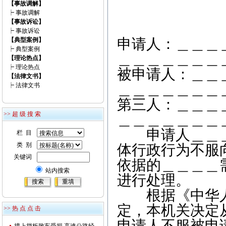
【事故调解】
┝
事故调解
【事故诉讼】
（ 
┝
事故诉讼
申请人：＿＿＿
【典型案例】
┝
典型案例
＿＿＿＿＿＿＿
【理论热点】
┝
理论热点
被申请人：＿＿
【法律文书】
＿＿＿＿＿＿＿
┝
法律文书
第三人：＿＿＿
>> 超 级 搜 索
＿＿＿＿＿＿＿
申请人＿＿＿
栏 目
类 别
体行政行为不服
关键词
依据的＿＿＿＿
站内搜索
进行处理。
根据《中华人
定，本机关决定
>> 热 点 点 击
申请人不服被申