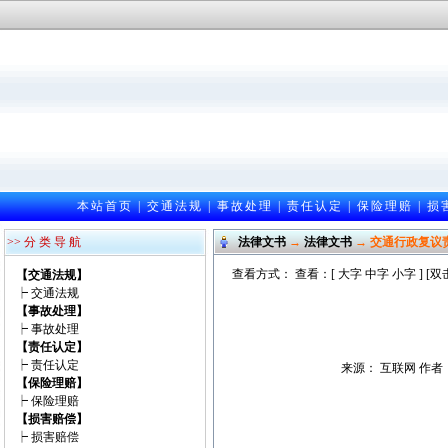
本站首页
|
交通法规
|
事故处理
|
责任认定
|
保险理赔
|
损
>> 分 类 导 航
法律文书
→
法律文书
→ 交通行政复议
查看方式： 查看：[
大字
中字
小字
] [
【交通法规】
┝
交通法规
【事故处理】
┝
事故处理
【责任认定】
┝
责任认定
来源： 互联网 作者：匿
【保险理赔】
┝
保险理赔
【损害赔偿】
┝
损害赔偿