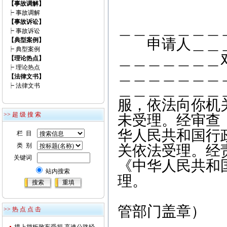
【事故调解】
┝
事故调解
【事故诉讼】
＿＿＿＿＿＿＿
┝
事故诉讼
申请人＿＿＿
【典型案例】
┝
典型案例
＿＿＿＿＿＿＿
【理论热点】
┝
理论热点
＿＿＿＿＿＿＿
【法律文书】
＿＿＿＿＿＿＿
┝
法律文书
服，依法向你机
>> 超 级 搜 索
未受理。经审查
华人民共和国行
栏 目
类 别
关依法受理。经
关键词
《中华人民共和
站内搜索
理。
＿＿＿
管部门盖章）
>> 热 点 点 击
＿＿