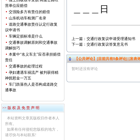
撞上挡板致车受损 高速公路经
营单位应赔偿
＿＿＿日
交强险多方有责任的赔偿
山东机动车检测厂名录
道路交通事故责任认定行政复
议申请书
车辆定损标准是什么
上一篇：
交通行政复议申请受理通知书
交通事故调解原则和交通事故
下一篇：
交通行政复议答复意见书
调解技巧
本案中“名义车主”应否承担赔偿
【公共评论】[目前共有
0
条评论]
[发表评
责任
交通事故的处理过程
暂时还没有评论
孕妇遭遇车祸流产 被判获得精
神抚慰金一万五
车门跌落伤人是否构成道路交
通事故
>> 版 权 及 免 责 声 明
本站资料文章其版权归作者本人
所有。
如果有任何侵犯您版权的地方，
请尽快与本站联系!