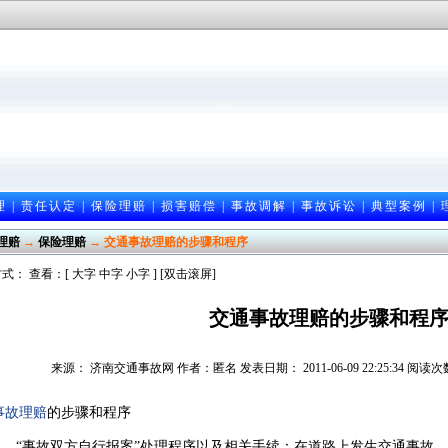
理
|
责任认定
|
保险理赔
|
损害赔偿
|
事故调解
|
事故诉讼
|
典型案例
|
理赔
→
保险理赔
→ 交通事故理赔的步骤和程序
式： 查看：[
大字
中字
小字
] [双击滚屏]
交通事故理赔的步骤和程
来源： 济南交通事故网 作者：匿名 发表日期： 2011-06-09 22:25:34 阅读
事故理赔
的步骤和程序
“事故双方自行报案”处理程序以及相关手续：在道路上发生交通事故，