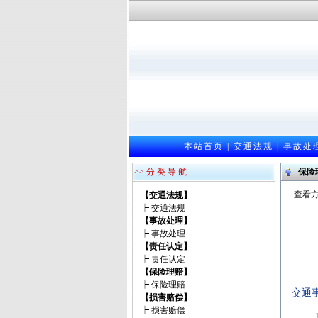
本站首页
|
交通法规
|
事故处
>> 分 类 导 航
保险
查看方
【交通法规】
┝
交通法规
【事故处理】
┝
事故处理
【责任认定】
┝
责任认定
【保险理赔】
┝
保险理赔
交通
【损害赔偿】
┝
损害赔偿
1、