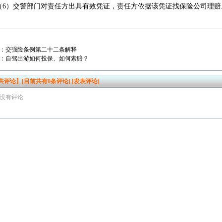
）交警部门对责任方出具有效凭证，责任方依据该凭证找保险公司理赔
：
交强险条例第二十二条解释
：
自驾出游如何投保、如何索赔？
共评论】[目前共有
0
条评论]
[发表评论]
没有评论