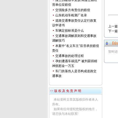
撞上挡板致车受损 高速公路经
（6
营单位应赔偿
交强险多方有责任的赔偿
山东机动车检测厂名录
道路交通事故责任认定行政复
议申请书
上一篇
车辆定损标准是什么
下一篇
交通事故调解原则和交通事故
调解技巧
【公
本案中“名义车主”应否承担赔偿
责任
暂时还
交通事故的处理过程
孕妇遭遇车祸流产 被判获得精
神抚慰金一万五
车门跌落伤人是否构成道路交
通事故
>> 版 权 及 免 责 声 明
本站资料文章其版权归作者本人
所有。
如果有任何侵犯您版权的地方，
请尽快与本站联系!