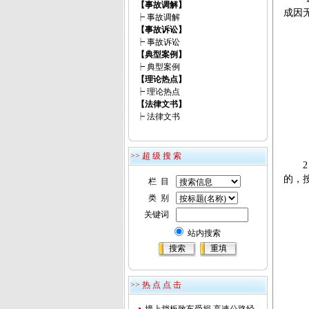
【事故调解】
成因
┝
事故调解
【事故诉讼】
（1
┝
事故诉讼
【典型案例】
（2
┝
典型案例
【理论热点】
（3
┝
理论热点
【法律文书】
（4
┝
法律文书
（5
>> 超 级 搜 索
2、
的，
栏 目
类 别
（1
关键词
（2
站内搜索
（3
（4
>> 热 点 点 击
（5