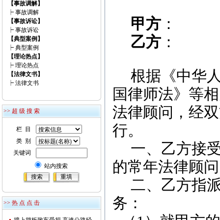
【事故调解】
┝
事故调解
甲方
：
【事故诉讼】
┝
事故诉讼
乙方
：
【典型案例】
┝
典型案例
【理论热点】
┝
理论热点
根据《中华
【法律文书】
┝
法律文书
国律师法》等相
法律顾问，经双
>> 超 级 搜 索
行。
栏 目
类 别
一、乙方接
关键词
的常年法律顾问
站内搜索
二、乙方指
务：
>> 热 点 点 击