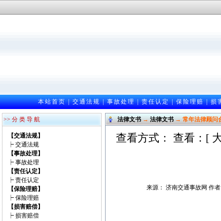
本站首页
|
交通法规
|
事故处理
|
责任认定
|
保险理赔
|
损
>> 分 类 导 航
法律文书
→
法律文书
→ 常年法律顾问
查看方式： 查看：[
【交通法规】
┝
交通法规
【事故处理】
┝
事故处理
【责任认定】
┝
责任认定
来源： 济南交通事故网 作者：邵光
【保险理赔】
┝
保险理赔
【损害赔偿】
┝
损害赔偿