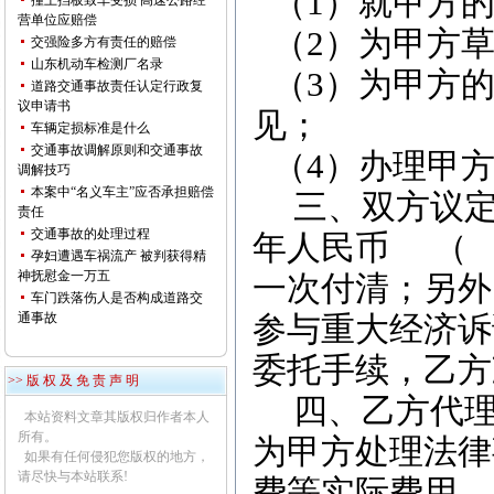
（
1
）就甲方
撞上挡板致车受损 高速公路经
营单位应赔偿
（
2
）为甲方
交强险多方有责任的赔偿
山东机动车检测厂名录
（
3
）为甲方
道路交通事故责任认定行政复
议申请书
见；
车辆定损标准是什么
交通事故调解原则和交通事故
（
4
）办理甲
调解技巧
本案中“名义车主”应否承担赔偿
三、双方议
责任
交通事故的处理过程
年人民币
（
孕妇遭遇车祸流产 被判获得精
神抚慰金一万五
一次付清；另外
车门跌落伤人是否构成道路交
通事故
参与重大经济诉
委托手续，乙方
>> 版 权 及 免 责 声 明
四、乙方代
本站资料文章其版权归作者本人
所有。
为甲方处理法律
如果有任何侵犯您版权的地方，
请尽快与本站联系!
费等实际费用，