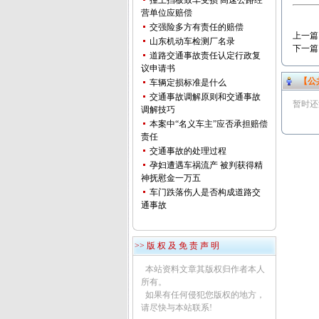
撞上挡板致车受损 高速公路经
营单位应赔偿
交强险多方有责任的赔偿
上一篇
山东机动车检测厂名录
下一篇
道路交通事故责任认定行政复
议申请书
【公
车辆定损标准是什么
交通事故调解原则和交通事故
暂时还
调解技巧
本案中“名义车主”应否承担赔偿
责任
交通事故的处理过程
孕妇遭遇车祸流产 被判获得精
神抚慰金一万五
车门跌落伤人是否构成道路交
通事故
>> 版 权 及 免 责 声 明
本站资料文章其版权归作者本人
所有。
如果有任何侵犯您版权的地方，
请尽快与本站联系!