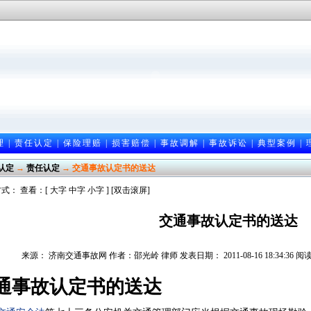
理
|
责任认定
|
保险理赔
|
损害赔偿
|
事故调解
|
事故诉讼
|
典型案例
|
认定
→
责任认定
→ 交通事故认定书的送达
式： 查看：[
大字
中字
小字
] [双击滚屏]
交通事故认定书的送达
来源： 济南交通事故网 作者：邵光岭 律师 发表日期： 2011-08-16 18:34:36 
通事故认定书的送达