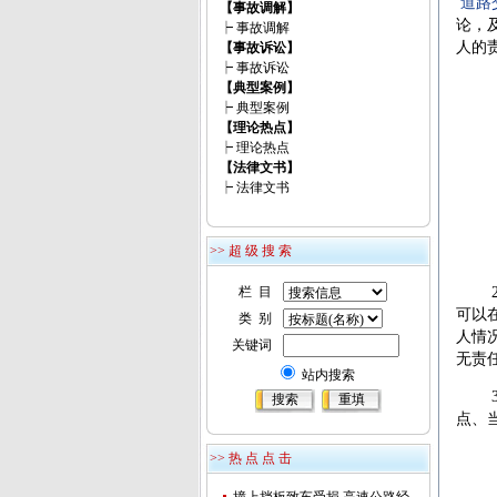
道路
【事故调解】
论，
┝
事故调解
人的
【事故诉讼】
┝
事故诉讼
【典型案例】
1、
┝
典型案例
【理论热点】
（1
┝
理论热点
【法律文书】
（2
┝
法律文书
（3
>> 超 级 搜 索
（4
栏 目
2、
可以
类 别
人情
关键词
无责
站内搜索
3、
点、
>> 热 点 点 击