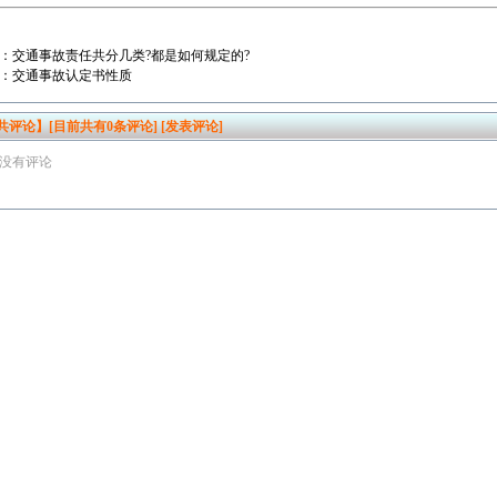
：
交通事故责任共分几类?都是如何规定的?
：
交通事故认定书性质
共评论】[目前共有
0
条评论]
[发表评论]
没有评论