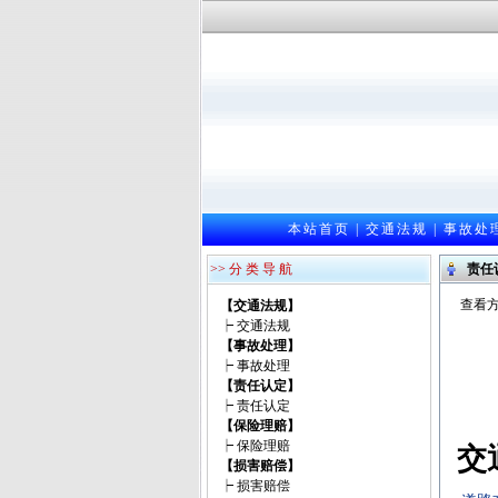
本站首页
|
交通法规
|
事故处
>> 分 类 导 航
责任
查看方
【交通法规】
┝
交通法规
【事故处理】
┝
事故处理
【责任认定】
┝
责任认定
【保险理赔】
┝
保险理赔
交
【损害赔偿】
┝
损害赔偿