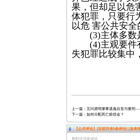
果，但却足以危
体犯罪，只要行
以危 害公共安
(3)主体多数
(4)主观要件
失犯罪比较集中
上一篇：
五问酒驾肇事逃逸自首与量刑—
下一篇：
如何分配死亡赔偿金？
【公共评论】[目前共有
0
条评论]
[发表评
暂时还没有评论