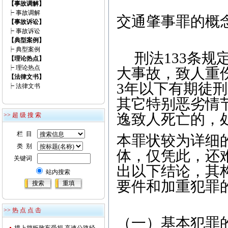
【事故调解】
┝
事故调解
交通肇事罪的概
【事故诉讼】
┝
事故诉讼
【典型案例】
┝
典型案例
刑法133条规
【理论热点】
┝
理论热点
大事故，致人重
【法律文书】
3年以下有期徒
┝
法律文书
其它特别恶劣情
逸致人死亡的，处
>> 超 级 搜 索
栏 目
本罪状较为详细
类 别
体，仅凭此，还
关键词
出以下结论，其
站内搜索
要件和加重犯罪
>> 热 点 点 击
（一）基本犯罪