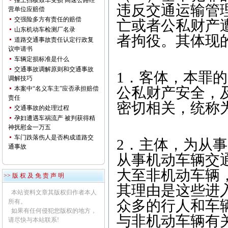
撞上挡板致车受损 高速公路经
违反交通运输管
营单位应赔偿
交强险多方有责任的赔偿
亡或者公私财产
山东机动车检测厂名录
者拘役。其体现
道路交通事故责任认定行政复
议申请书
车辆定损标准是什么
交通事故调解原则和交通事故
1．客体，本罪
调解技巧
公私财产安全，
本案中“名义车主”应否承担赔偿
责任
密切相关，统称
交通事故的处理过程
孕妇遭遇车祸流产 被判获得精
神抚慰金一万五
车门跌落伤人是否构成道路交
2．主体，为从
通事故
从事机动车辆交
大至非机动车辆，
>> 版 权 及 免 责 声 明
其理由是这些进
本站资料文章其版权归作者本人
众多的行人和车
所有。
如果有任何侵犯您版权的地方，
与非机动车辆有
请尽快与本站联系!