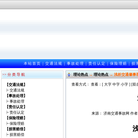
本站首页
|
交通法规
|
事故处理
|
责任认定
|
保险理赔
|
损
>> 分 类 导 航
理论热点
→
理论热点
→ 浅析交通肇事
查看方式： 查看：[
大字
中字
小字
] [
【交通法规】
┝
交通法规
【事故处理】
┝
事故处理
【责任认定】
┝
责任认定
来源： 济南交通事故网 作者：邵光
【保险理赔】
┝
保险理赔
【损害赔偿】
┝
损害赔偿