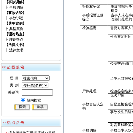
【事故调解】
管辖权争议
事故管辖权争
┝
事故调解
机关
【事故诉讼】
事后报警证据
当事人未在事
┝
事故诉讼
提交
管部门处理的
【典型案例】
检验鉴定
需要对当事人
┝
典型案例
【理论热点】
检验鉴定时间
┝
理论热点
【法律文书】
┝
法律文书
公安交通部门
>> 超 级 搜 索
栏 目
当事人对检验
类 别
尸体处理
检验鉴定结束
关键词
无名尸体
站内搜索
事故责任认定
自勘查检验现
书
事故发生后逃
>> 热 点 点 击
对需要检验鉴
事故调解
事故当事人双