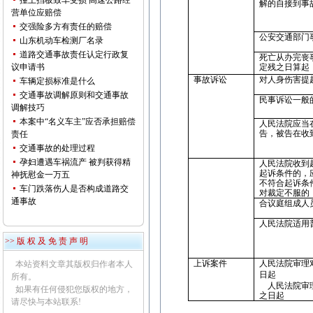
撞上挡板致车受损 高速公路经
解的自接到事
营单位应赔偿
交强险多方有责任的赔偿
公安交通部门
山东机动车检测厂名录
道路交通事故责任认定行政复
死亡从办完丧
议申请书
定残之日算起
事故诉讼
对人身伤害提
车辆定损标准是什么
交通事故调解原则和交通事故
民事诉讼一般
调解技巧
本案中“名义车主”应否承担赔偿
人民法院应当
告，被告在收
责任
交通事故的处理过程
孕妇遭遇车祸流产 被判获得精
人民法院收到
起诉条件的，
神抚慰金一万五
不符合起诉条
车门跌落伤人是否构成道路交
对裁定不服的
通事故
合议庭组成人
人民法院适用
>> 版 权 及 免 责 声 明
上诉案件
人民法院审理
本站资料文章其版权归作者本人
日起
所有。
人民法院审
如果有任何侵犯您版权的地方，
之日起
请尽快与本站联系!