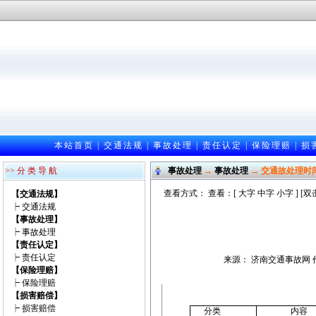
本站首页
|
交通法规
|
事故处理
|
责任认定
|
保险理赔
|
损
>> 分 类 导 航
事故处理
→
事故处理
→ 交通故处理时
查看方式： 查看：[
大字
中字
小字
] [
【交通法规】
┝
交通法规
【事故处理】
┝
事故处理
【责任认定】
┝
责任认定
来源： 济南交通事故网 作者：
【保险理赔】
┝
保险理赔
【损害赔偿】
┝
损害赔偿
分类
内容