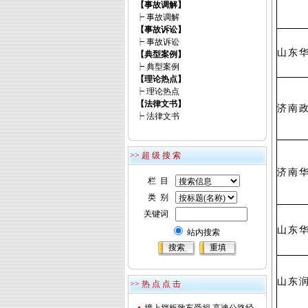
【事故调解】
┝
事故调解
【事故诉讼】
┝
事故诉讼
山东
【典型案例】
┝
典型案例
【理论热点】
┝
理论热点
【法律文书】
济南
┝
法律文书
>> 超 级 搜 索
济南
栏 目
类 别
关键词
山东
站内搜索
山东
>> 热 点 点 击