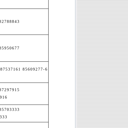
82788843
85950677
-87537161 85609277-6
-87297915
916
-85703333
333