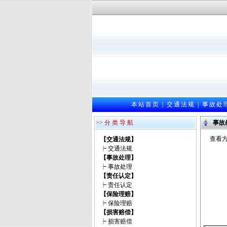
本站首页
|
交通法规
|
事故处
>> 分 类 导 航
事故
查看方
【交通法规】
┝
交通法规
【事故处理】
┝
事故处理
【责任认定】
┝
责任认定
【保险理赔】
┝
保险理赔
【损害赔偿】
┝
损害赔偿