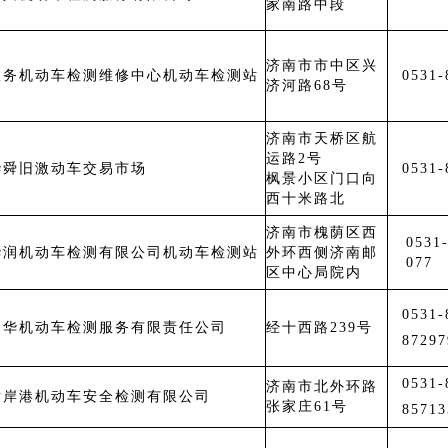
家南路中段
济南市市中区兴
政务机动车检测维修中心机动车检测站
0531-
济河路68号
济南市天桥区航
运路2号
华舜旧激动车交易市场
0531-
枫景小区门口向
西十米路北
济南市槐荫区西
0531
华润机动车检测有限公司机动车检测站
外环西侧济南邮
077
区中心局院内
0531
润华机动车检测服务有限责任公司
经十西路239号
87297
0531
济南市北外环路
黄岸港机动车安全检测有限公司
张家庄61号
85713