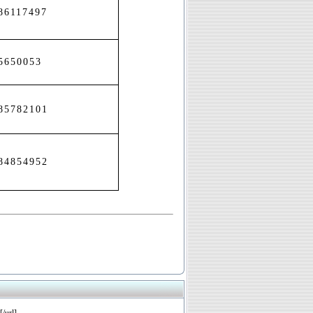
86117497
5650053
85782101
84854952