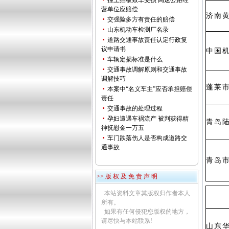
撞上挡板致车受损 高速公路经
营单位应赔偿
济南
交强险多方有责任的赔偿
山东机动车检测厂名录
道路交通事故责任认定行政复
议申请书
中国
车辆定损标准是什么
交通事故调解原则和交通事故
调解技巧
蓬莱
本案中“名义车主”应否承担赔偿
责任
交通事故的处理过程
孕妇遭遇车祸流产 被判获得精
青岛
神抚慰金一万五
车门跌落伤人是否构成道路交
通事故
青岛
>> 版 权 及 免 责 声 明
本站资料文章其版权归作者本人
所有。
如果有任何侵犯您版权的地方，
请尽快与本站联系!
山东