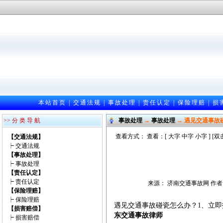
本站首页
|
交通法规
|
事故处理
|
责任认定
|
保险理赔
|
损
>> 分 类 导 航
事故处理
→
事故处理
→ 遇见交通事故
查看方式： 查看：[
大字
中字
小字
] [
【交通法规】
┝
交通法规
【事故处理】
┝
事故处理
【责任认定】
┝
责任认定
来源： 济南交通事故网 作者：邵光
【保险理赔】
┝
保险理赔
遇见交通事故碰瓷怎么办？1、立即
【损害赔偿】
东交通事故律师
┝
损害赔偿