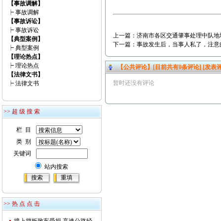
【事故调解】
┝
事故调解
【事故诉讼】
┝
事故诉讼
上一篇：
济南市各区交通肇事处理中队地
【典型案例】
下一篇：
事故发生后，当事人私了，注意
┝
典型案例
【理论热点】
┝
理论热点
【公共评论】[目前共有
0
条评论]
[发表评
【法律文书】
暂时还没有评论
┝
法律文书
>> 超 级 搜 索
栏 目
类 别
关键词
站内搜索
>> 热 点 点 击