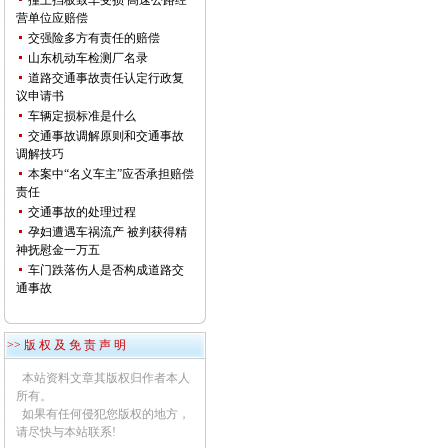
撞上挡板致车受损 高速公路经
营单位应赔偿
交强险多方有责任的赔偿
山东机动车检测厂名录
道路交通事故责任认定行政复
议申请书
车辆定损标准是什么
交通事故调解原则和交通事故
调解技巧
本案中“名义车主”应否承担赔偿
责任
交通事故的处理过程
孕妇遭遇车祸流产 被判获得精
神抚慰金一万五
车门跌落伤人是否构成道路交
通事故
>> 版 权 及 免 责 声 明
本站资料文章其版权归作者本人
所有。
如果有任何侵犯您版权的地方，
请尽快与本站联系!