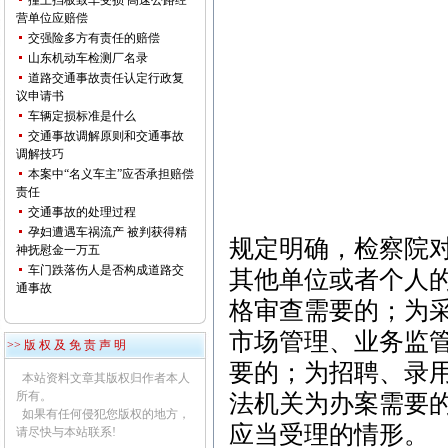
撞上挡板致车受损 高速公路经
营单位应赔偿
交强险多方有责任的赔偿
山东机动车检测厂名录
道路交通事故责任认定行政复
议申请书
车辆定损标准是什么
交通事故调解原则和交通事故
调解技巧
本案中“名义车主”应否承担赔偿
责任
交通事故的处理过程
孕妇遭遇车祸流产 被判获得精
规定明确，检察院
神抚慰金一万五
车门跌落伤人是否构成道路交
其他单位或者个人
通事故
格审查需要的；为
市场管理、业务监
>> 版 权 及 免 责 声 明
要的；为招聘、录
本站资料文章其版权归作者本人
所有。
法机关为办案需要
如果有任何侵犯您版权的地方，
应当受理的情形。
请尽快与本站联系!