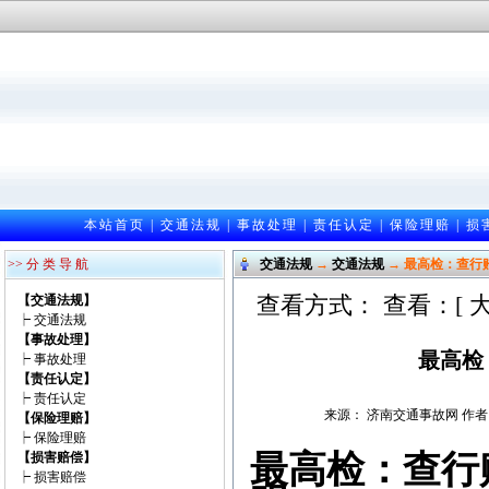
本站首页
|
交通法规
|
事故处理
|
责任认定
|
保险理赔
|
损
>> 分 类 导 航
交通法规
→
交通法规
→ 最高检：查行
查看方式： 查看：[
【交通法规】
┝
交通法规
【事故处理】
最高检
┝
事故处理
【责任认定】
┝
责任认定
来源： 济南交通事故网 作者：邵光
【保险理赔】
┝
保险理赔
最高检：查行
【损害赔偿】
┝
损害赔偿