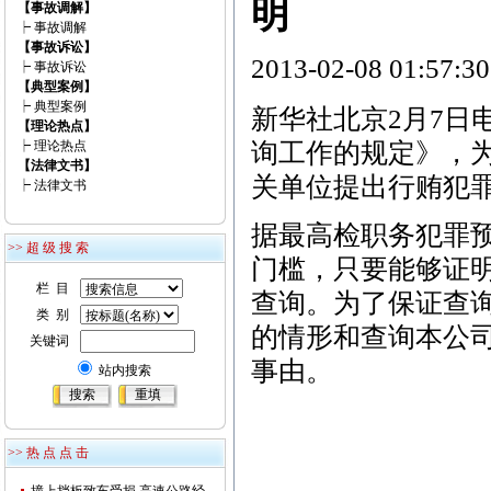
明
【事故调解】
┝
事故调解
【事故诉讼】
2013-02-08 01:57
┝
事故诉讼
【典型案例】
┝
典型案例
新华社北京2月7日
【理论热点】
询工作的规定》，
┝
理论热点
【法律文书】
关单位提出行贿犯
┝
法律文书
据最高检职务犯罪
>> 超 级 搜 索
门槛，只要能够证
栏 目
查询。为了保证查
类 别
的情形和查询本公
关键词
事由。
站内搜索
>> 热 点 点 击