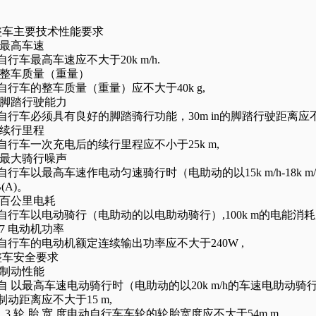
整车主要技术性能要求
最高车速
自行车最高车速应不大于
20k m/h.
整车质量（重量）
自行车的整车质量（重量）应不大于
40k g,
脚踏行驶能力
自行车必须具有良好的脚踏骑行功能，
30m in
的脚踏行驶距离应
续行里程
自行车一次充电后的续行里程应不小于
25k m,
最大骑行噪声
自行车以最高车速作电动匀速骑行时（电助动的以
15k m/h-18k m
B(A)
。
百公里电耗
自行车以电动骑行（电助动的以电助动骑行）
,100k m
的电能消耗
.7
电动机功率
自行车的电动机额定连续输出功率应不大于
240W ,
整车安全要求
制动性能
自 以最高车速电动骑行时（电助动的以
20k m/h
的车速电助动骑
制动距离应不大于
15 m,
 .3
轮 胎 宽 度电动自行车车轮的轮胎宽度应不大于
54m m.