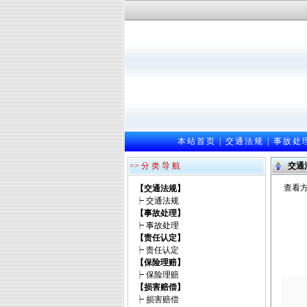
本站首页
|
交通法规
|
事故处
>> 分 类 导 航
交通
查看方
【交通法规】
┝
交通法规
【事故处理】
┝
事故处理
【责任认定】
┝
责任认定
【保险理赔】
┝
保险理赔
【损害赔偿】
┝
损害赔偿