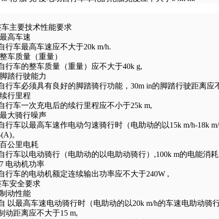
整车主要技术性能要求
最高车速
自行车最高车速应不大于
20k m/h.
整车质量（重量）
自行车的整车质量（重量）应不大于
40k g,
脚踏行驶能力
自行车必须具有良好的脚踏骑行功能，
30m in
的脚踏行驶距离应
续行里程
自行车一次充电后的续行里程应不小于
25k m,
最大骑行噪声
自行车以最高车速作电动匀速骑行时（电助动的以
15k m/h-18k m
B(A)
。
百公里电耗
自行车以电动骑行（电助动的以电助动骑行）
,100k m
的电能消耗
.7
电动机功率
自行车的电动机额定连续输出功率应不大于
240W ,
整车安全要求
制动性能
自 以最高车速电动骑行时（电助动的以
20k m/h
的车速电助动骑
制动距离应不大于
15 m,