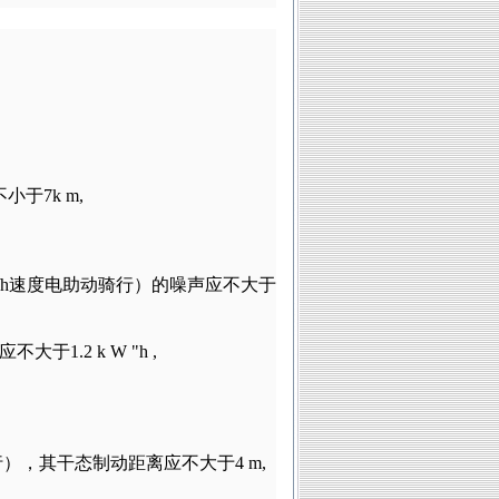
不小于
7k m,
/h
速度电助动骑行）的噪声应不大于
应不大于
1.2 k W "h ,
行），其干态制动距离应不大于
4 m,