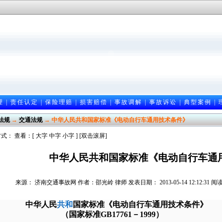
理
|
责任认定
|
保险理赔
|
损害赔偿
|
事故调解
|
事故诉讼
|
典型案例
|
法规
→
交通法规
→ 中华人民共和国家标准《电动自行车通用技术条件》
式： 查看：[
大字
中字
小字
] [双击滚屏]
中华人民共和国家标准《电动自行车通
来源： 济南交通事故网 作者：邵光岭 律师 发表日期： 2013-05-14 12:12:31 
中华人民
共和
国家标准《电动自行车通用技术条件》
（国家标准
GB17761
－
1999
）