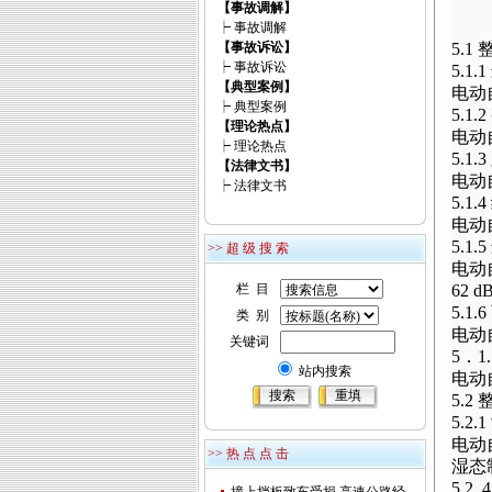
【事故调解】
┝
事故调解
【事故诉讼】
5.1
┝
事故诉讼
5.1.1
【典型案例】
电动
┝
典型案例
5.1.2
【理论热点】
电动
┝
理论热点
5.1.3
【法律文书】
电动
┝
法律文书
5.1.4
电动
5.1.5
>> 超 级 搜 索
电动
栏 目
62 d
5.1.6
类 别
电动
关键词
5
．
1
站内搜索
电动
5.2
5.2.1
电动
>> 热 点 点 击
湿态
5.2 .4