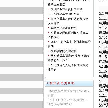
撞上挡板致车受损 高速公路经
营单位应赔偿
交强险多方有责任的赔偿
5.1
山东机动车检测厂名录
5.1.1
道路交通事故责任认定行政复
电动
议申请书
5.1.2
车辆定损标准是什么
电动
交通事故调解原则和交通事故
调解技巧
5.1.3
本案中“名义车主”应否承担赔偿
电动
责任
5.1.4
交通事故的处理过程
电动
孕妇遭遇车祸流产 被判获得精
5.1.5
神抚慰金一万五
电动
车门跌落伤人是否构成道路交
62 d
通事故
5.1.6
电动
5
．
1
>> 版 权 及 免 责 声 明
电动
5.2
本站资料文章其版权归作者本人
5.2.1
所有。
如果有任何侵犯您版权的地方，
电动
请尽快与本站联系!
湿态