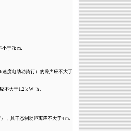
不小于
7k m,
/h
速度电助动骑行）的噪声应不大于
应不大于
1.2 k W "h ,
行），其干态制动距离应不大于
4 m,