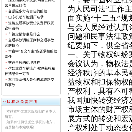
撞上挡板致车受损 高速公路经
营单位应赔偿
为人民司法”工作
交强险多方有责任的赔偿
面实施“十二五”
山东机动车检测厂名录
道路交通事故责任认定行政复
与会人员经过认真
议申请书
车辆定损标准是什么
问题和民事法律政
交通事故调解原则和交通事故
纪要如下，供全省
调解技巧
本案中“名义车主”应否承担赔偿
一、关于物权纠纷
责任
会议认为，物权法
交通事故的处理过程
孕妇遭遇车祸流产 被判获得精
经济秩序的基本民
神抚慰金一万五
车门跌落伤人是否构成道路交
益物权和担保物权
通事故
产权利，具有不可
我国加快转变经济
>> 版 权 及 免 责 声 明
市场主体的财产权
本站资料文章其版权归作者本人
展方式的转变和宏
所有。
如果有任何侵犯您版权的地方，
产权利处于动态变
请尽快与本站联系!