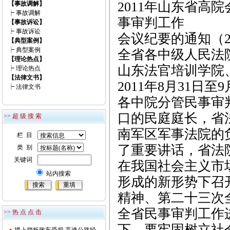
2011年山东省高
【事故调解】
┝
事故调解
事审判工作
【事故诉讼】
┝
事故诉讼
会议纪要的通知（20
【典型案例】
┝
典型案例
全省各中级人民法
【理论热点】
山东法官培训学院
┝
理论热点
【法律文书】
2011年8月31
┝
法律文书
各中院分管民事审
口的民庭庭长，省
>> 超 级 搜 索
南军区军事法院的
栏 目
了重要讲话，省法
类 别
关键词
在我国社会主义市
站内搜索
形成的新形势下召
精神、第二十三次
全省民事审判工作
>> 热 点 点 击
下，要牢固树立社