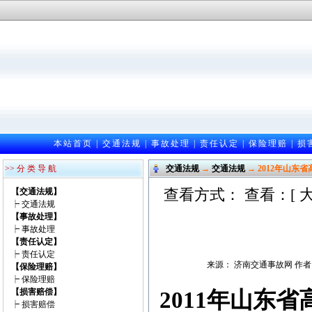
本站首页
|
交通法规
|
事故处理
|
责任认定
|
保险理赔
|
损
>> 分 类 导 航
交通法规
→
交通法规
→ 2012年山东
查看方式： 查看：[
【交通法规】
┝
交通法规
【事故处理】
┝
事故处理
【责任认定】
┝
责任认定
来源： 济南交通事故网 作者：邵光
【保险理赔】
┝
保险理赔
【损害赔偿】
2011年山东
┝
损害赔偿