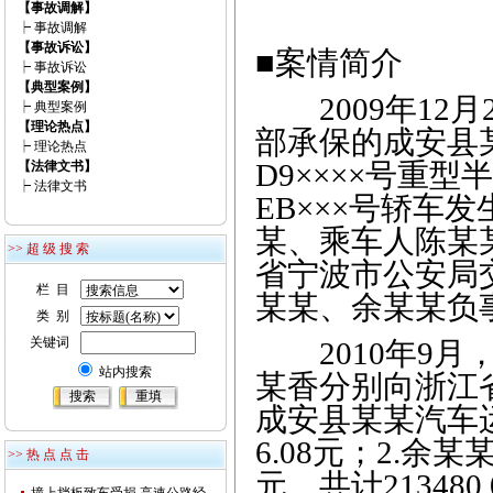
【事故调解】
┝
事故调解
【事故诉讼】
■案情简介
┝
事故诉讼
【典型案例】
2009年12
┝
典型案例
【理论热点】
部承保的成安县某
┝
理论热点
D9××××号重
【法律文书】
┝
法律文书
EB×××号轿车
某、乘车人陈某
>> 超 级 搜 索
省宁波市公安局
栏 目
某某、余某某负
类 别
关键词
2010年9月
站内搜索
某香分别向浙江
成安县某某汽车运
6.08元；2.余某某
>> 热 点 点 击
元。共计213480