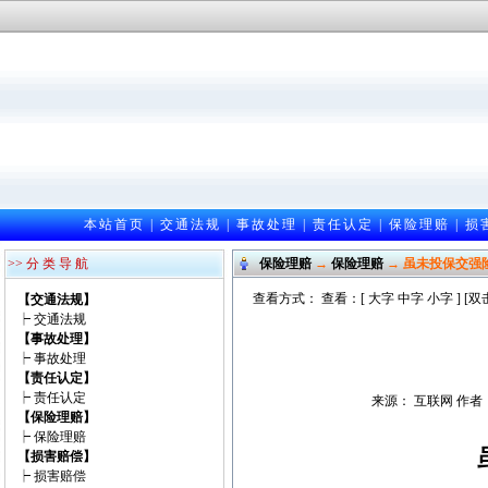
本站首页
|
交通法规
|
事故处理
|
责任认定
|
保险理赔
|
损
>> 分 类 导 航
保险理赔
→
保险理赔
→ 虽未投保交强
查看方式： 查看：[
大字
中字
小字
] [
【交通法规】
┝
交通法规
【事故处理】
┝
事故处理
【责任认定】
┝
责任认定
来源： 互联网 作者：匿
【保险理赔】
┝
保险理赔
【损害赔偿】
┝
损害赔偿