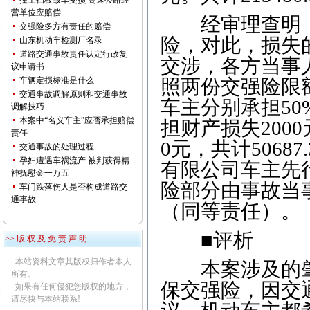
撞上挡板致车受损 高速公路经
营单位应赔偿
经审理查明，
交强险多方有责任的赔偿
险，对此，损失
山东机动车检测厂名录
道路交通事故责任认定行政复
交涉，各方当事
议申请书
车辆定损标准是什么
照两份交强险限
交通事故调解原则和交通事故
车主分别承担5
调解技巧
本案中“名义车主”应否承担赔偿
担财产损失2000
责任
0元，共计506
交通事故的处理过程
孕妇遭遇车祸流产 被判获得精
有限公司车主先
神抚慰金一万五
险部分由事故当
车门跌落伤人是否构成道路交
通事故
（同等责任）。
■评析
>> 版 权 及 免 责 声 明
本站资料文章其版权归作者本人
本案涉及的肇
所有。
保交强险，因交
如果有任何侵犯您版权的地方，
请尽快与本站联系!