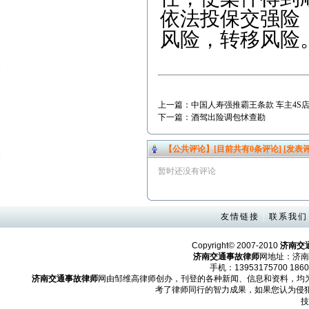
依法投保交强险
风险，转移风险
上一篇：
中国人寿强推霸王条款 车主4S
下一篇：
酒驾出险调包怵查勘
【公共评论】[目前共有
0
条评论]
[发表评
暂时还没有评论
友情链接
|
联系我们
Copyright© 2007-2010
济南交
济南交通事故律师
网地址：济南
手机：13953175700 1860
济南交通事故律师
网由邹维高律师创办，刊登的各种新闻、信息和资料，均
考了律师同行的智力成果，如果您认为侵
技