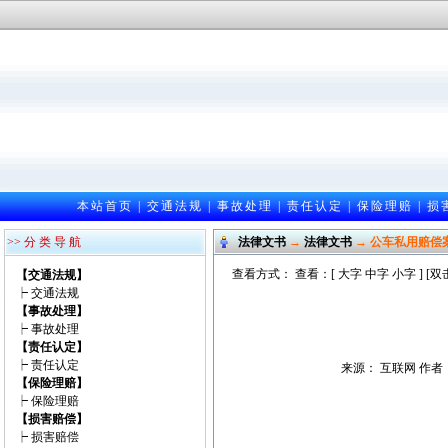
本站首页
|
交通法规
|
事故处理
|
责任认定
|
保险理赔
|
损
>> 分 类 导 航
法律文书
→
法律文书
→ 公车私用赔偿
查看方式： 查看：[
大字
中字
小字
] [
【交通法规】
┝
交通法规
【事故处理】
┝
事故处理
【责任认定】
┝
责任认定
来源： 互联网 作者：匿
【保险理赔】
┝
保险理赔
【损害赔偿】
┝
损害赔偿