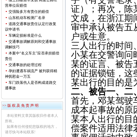
撞上挡板致车受损 高速公路经
营单位应赔偿
证）；再次，陈
交强险多方有责任的赔偿
文成，在浙江期
山东机动车检测厂名录
道路交通事故责任认定行政复
审中承认被告五
议申请书
户或生意。
车辆定损标准是什么
交通事故调解原则和交通事故
三人出行的时间
调解技巧
小某在交警询问
本案中“名义车主”应否承担赔偿
责任
某的证言、被告
交通事故的处理过程
的证据锁链，这
孕妇遭遇车祸流产 被判获得精
神抚慰金一万五
某出行的目的是
车门跌落伤人是否构成道路交
通事故
二、被告一、二
首先，邓某驾驶
>> 版 权 及 免 责 声 明
成本起事故的原
本站资料文章其版权归作者本人
某本人出行的目
所有。
偿案件适用法律
如果有任何侵犯您版权的地方，
请尽快与本站联系!