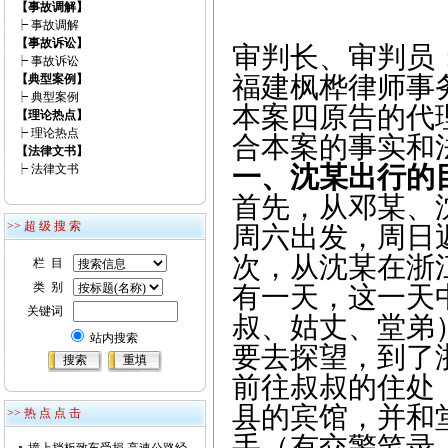
【事故调解】
┝
事故调解
【事故诉讼】
审判长、审判员
┝
事故诉讼
福建枫桦律师事
【典型案例】
┝
典型案例
本案四原告的代
【理论热点】
┝
理论热点
合本案的事实和
【法律文书】
一、沈某出行的
┝
法律文书
首先，从邓某、
>> 超 级 搜 索
周六出发，周日
次，从沈某在浙
栏 目
类 别
有一天，这一天
关键词
叔、姑丈、堂弟
站内搜索
要去探望，到了
前往叔叔的住处
县的宾馆，并和
>> 热 点 点 击
手（有交警笔录