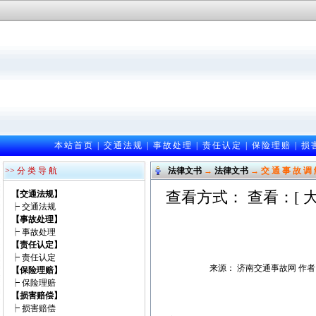
本站首页
|
交通法规
|
事故处理
|
责任认定
|
保险理赔
|
损
>> 分 类 导 航
法律文书
→
法律文书
→ 交 通 事 故 调 
查看方式： 查看：[
【交通法规】
┝
交通法规
【事故处理】
┝
事故处理
【责任认定】
┝
责任认定
来源： 济南交通事故网 作者：邵光
【保险理赔】
┝
保险理赔
【损害赔偿】
┝
损害赔偿