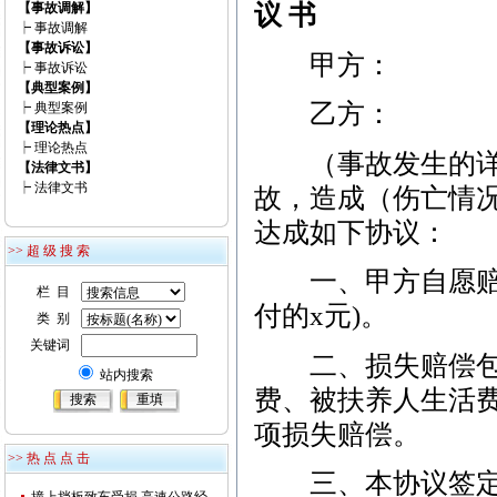
【事故调解】
议 书
┝
事故调解
【事故诉讼】
甲方：
┝
事故诉讼
【典型案例】
乙方：
┝
典型案例
【理论热点】
┝
理论热点
（事故发生的详细
【法律文书】
┝
法律文书
故，造成（伤亡情
达成如下协议：
>> 超 级 搜 索
一、甲方自愿赔偿
栏 目
付的x元)。
类 别
关键词
二、损失赔偿包括
站内搜索
费、被扶养人生活
项损失赔偿。
>> 热 点 点 击
三、本协议签定时