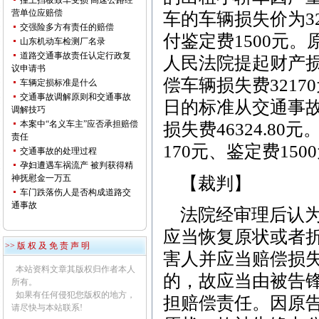
撞上挡板致车受损 高速公路经
营单位应赔偿
车的车辆损失价为32
交强险多方有责任的赔偿
付鉴定费1500元
山东机动车检测厂名录
道路交通事故责任认定行政复
人民法院提起财产
议申请书
偿车辆损失费32170
车辆定损标准是什么
交通事故调解原则和交通事故
日的标准从交通事
调解技巧
本案中“名义车主”应否承担赔偿
损失费46324.8
责任
170元、鉴定费1
交通事故的处理过程
孕妇遭遇车祸流产 被判获得精
神抚慰金一万五
【裁判】
车门跌落伤人是否构成道路交
通事故
法院经审理后认为
应当恢复原状或者
>> 版 权 及 免 责 声 明
害人并应当赔偿损
本站资料文章其版权归作者本人
的，故应当由被告
所有。
如果有任何侵犯您版权的地方，
担赔偿责任。因原
请尽快与本站联系!