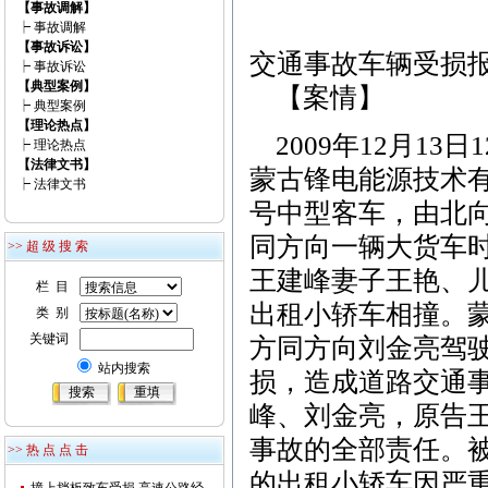
【事故调解】
┝
事故调解
【事故诉讼】
交通事故车辆受损
┝
事故诉讼
【典型案例】
【案情】
┝
典型案例
【理论热点】
2009年12月13
┝
理论热点
【法律文书】
蒙古锋电能源技术有
┝
法律文书
号中型客车，由北向南
同方向一辆大货车
>> 超 级 搜 索
王建峰妻子王艳、儿
栏 目
出租小轿车相撞。蒙
类 别
关键词
方同方向刘金亮驾驶
站内搜索
损，造成道路交通
峰、刘金亮，原告
事故的全部责任。
>> 热 点 点 击
的出租小轿车因严重