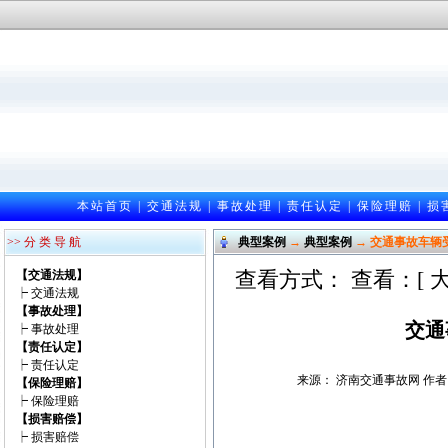
本站首页
|
交通法规
|
事故处理
|
责任认定
|
保险理赔
|
损
>> 分 类 导 航
典型案例
→
典型案例
→ 交通事故车辆
查看方式： 查看：[
【交通法规】
┝
交通法规
【事故处理】
交通
┝
事故处理
【责任认定】
┝
责任认定
来源： 济南交通事故网 作者：邵光
【保险理赔】
┝
保险理赔
【损害赔偿】
┝
损害赔偿