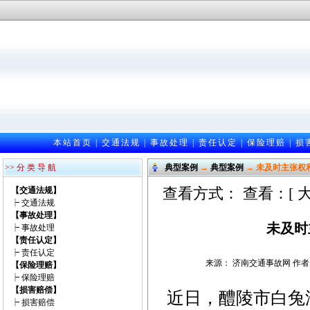
本站首页
|
交通法规
|
事故处理
|
责任认定
|
保险理赔
|
损
>> 分 类 导 航
典型案例
→
典型案例
→ 未及时主张权
查看方式： 查看：[
【交通法规】
┝
交通法规
【事故处理】
未及时
┝
事故处理
【责任认定】
┝
责任认定
来源： 济南交通事故网 作者：邵光
【保险理赔】
┝
保险理赔
【损害赔偿】
近日，醴陵市白兔
┝
损害赔偿