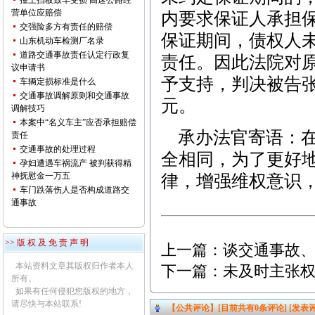
撞上挡板致车受损 高速公路经
营单位应赔偿
内要求保证人承担
交强险多方有责任的赔偿
保证期间，债权人
山东机动车检测厂名录
道路交通事故责任认定行政复
责任。因此法院对
议申请书
予支持，判决被告张
车辆定损标准是什么
交通事故调解原则和交通事故
元。
调解技巧
本案中“名义车主”应否承担赔偿
承办法官寄语：在
责任
交通事故的处理过程
全相同，为了更好
孕妇遭遇车祸流产 被判获得精
神抚慰金一万五
律，增强维权意识
车门跌落伤人是否构成道路交
通事故
>> 版 权 及 免 责 声 明
上一篇：
谈交通事故
本站资料文章其版权归作者本人
下一篇：
未及时主张
所有。
如果有任何侵犯您版权的地方，
请尽快与本站联系!
【公共评论】[目前共有
0
条评论]
[发表评