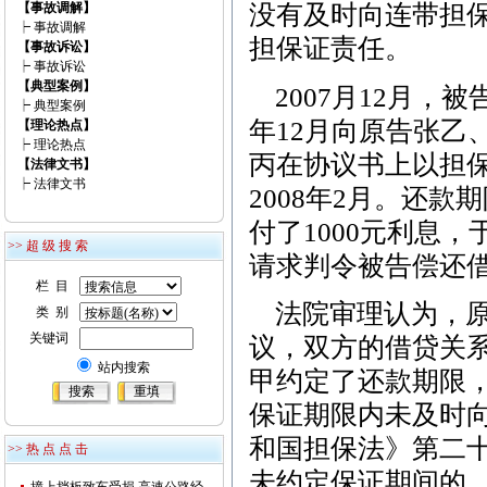
【事故调解】
没有及时向连带担
┝
事故调解
担保证责任。
【事故诉讼】
┝
事故诉讼
【典型案例】
2007月12月，
┝
典型案例
年12月向原告张乙
【理论热点】
┝
理论热点
丙在协议书上以担
【法律文书】
┝
法律文书
2008年2月。还款
付了1000元利息
>> 超 级 搜 索
请求判令被告偿还借
栏 目
法院审理认为，原
类 别
关键词
议，双方的借贷关
站内搜索
甲约定了还款期限
保证期限内未及时
和国担保法》第二
>> 热 点 点 击
未约定保证期间的