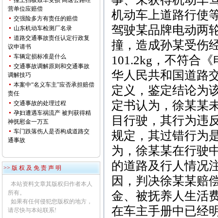
撞上挡板致车受损 高速公路经
营单位应赔偿
机动车上道路行使等
交强险多方有责任的赔偿
驾驶某品牌电动两
山东机动车检测厂名录
道路交通事故责任认定行政复
撞，造成孙某受伤
议申请书
车辆定损标准是什么
101.2kg，不
交通事故调解原则和交通事故
华人民共和国道路
调解技巧
本案中“名义车主”应否承担赔偿
定义，鉴定结论为
责任
定书认为，徐某某
交通事故的处理过程
孕妇遭遇车祸流产 被判获得精
目行驶，其行为违
神抚慰金一万五
车门跌落伤人是否构成道路交
规定，其过错行为
通事故
为，徐某某在行驶
的道路及行人情况
>> 版 权 及 免 责 声 明
因，判决徐某某赔
本站资料文章其版权归作者本人
所有。
金、被抚养人生活费合
如果有任何侵犯您版权的地方，
在车主手册中已经
请尽快与本站联系!