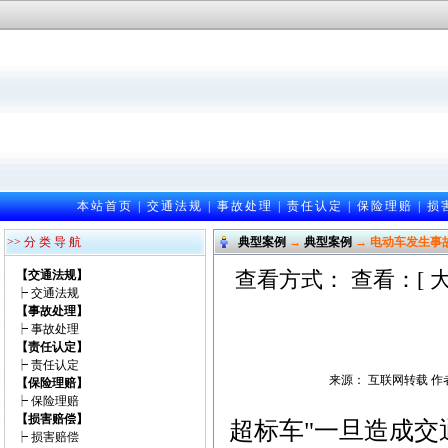
本站首页
|
交通法规
|
事故处理
|
责任认定
|
保险理赔
|
损
>> 分 类 导 航
典型案例
→
典型案例
→ 电动车发生事
查看方式： 查看：[
【交通法规】
┝
交通法规
【事故处理】
┝
事故处理
【责任认定】
┝
责任认定
来源： 互联网转载 作者：未
【保险理赔】
┝
保险理赔
【损害赔偿】
超标车"一旦造成
┝
损害赔偿