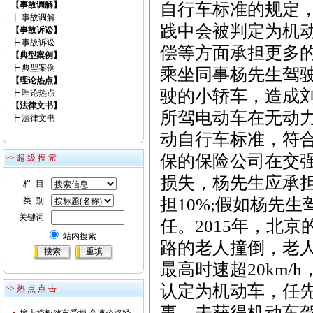
【事故调解】
自行车标准的规定
┝
事故调解
践中会被判定为机
【事故诉讼】
┝
事故诉讼
偿等方面承担更多的
【典型案例】
┝
典型案例
乘坐同事杨先生驾
【理论热点】
驶的小轿车，造成
┝
理论热点
【法律文书】
所驾电动车在无动力
┝
法律文书
动自行车标准，符
保的保险公司在交强
>> 超 级 搜 索
损失，杨先生应承担
栏 目
担10%;假如杨先
类 别
关键词
任。2015年，北
站内搜索
路的老人撞倒，老
最高时速超20km
认定为机动车，任
>> 热 点 点 击
事、未获得机动车