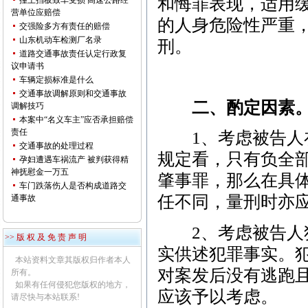
和悔罪表现，适用缓
撞上挡板致车受损 高速公路经
营单位应赔偿
的人身危险性严重
交强险多方有责任的赔偿
山东机动车检测厂名录
刑。
道路交通事故责任认定行政复
议申请书
车辆定损标准是什么
交通事故调解原则和交通事故
二、酌定因素
调解技巧
本案中“名义车主”应否承担赔偿
责任
1、考虑被告人在
交通事故的处理过程
规定看，只有负全
孕妇遭遇车祸流产 被判获得精
神抚慰金一万五
肇事罪，那么在具
车门跌落伤人是否构成道路交
任不同，量刑时亦
通事故
2、考虑被告人犯
>> 版 权 及 免 责 声 明
实供述犯罪事实。
本站资料文章其版权归作者本人
对案发后没有逃跑
所有。
如果有任何侵犯您版权的地方，
应该予以考虑。
请尽快与本站联系!