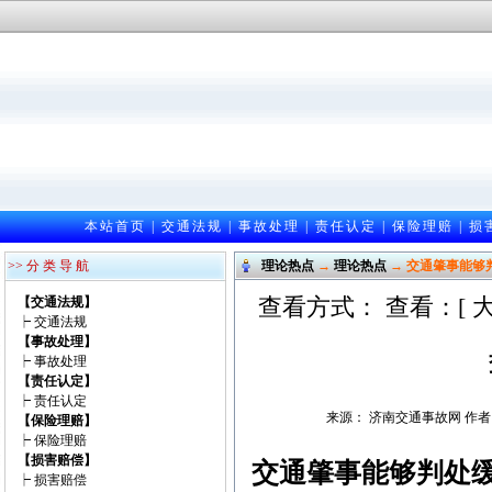
本站首页
|
交通法规
|
事故处理
|
责任认定
|
保险理赔
|
损
>> 分 类 导 航
理论热点
→
理论热点
→ 交通肇事能够
查看方式： 查看：[
【交通法规】
┝
交通法规
【事故处理】
┝
事故处理
【责任认定】
┝
责任认定
来源： 济南交通事故网 作者：邵光
【保险理赔】
┝
保险理赔
【损害赔偿】
交通肇事能够判处
┝
损害赔偿